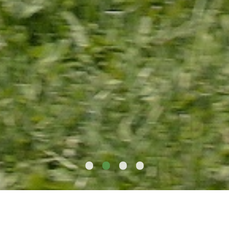
•
•
•
•