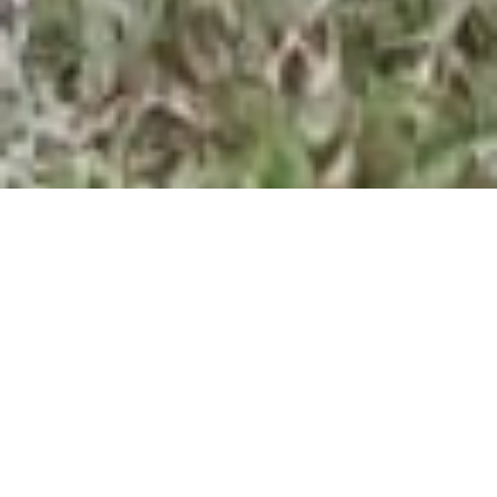
•
Hundesportverein Chemnitz-Borna e.V.
Hundesport
Obedience
Obedience
Gehorsam und freudige Teamarbeit zwischen